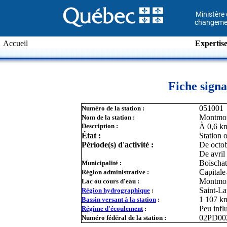
Ministère 
changemen
Accueil
Expertise
Fiche signa
051001
Numéro de la station :
Montmo
Nom de la station :
Description :
À 0,6 km
État :
Station 
Période(s) d'activité :
De octob
De avril
Boischa
Municipalité :
Capitale
Région administrative :
Montmor
Lac ou cours d'eau :
Saint-La
Région hydrographique
:
1 107 k
Bassin versant à la station
:
Peu inf
Régime d'écoulement
:
02PD0
Numéro fédéral de la station :