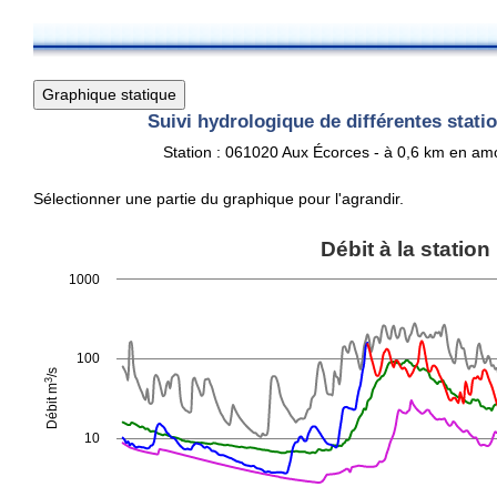
Suivi hydrologique de différentes stat
Station : 061020 Aux Écorces - à 0,6 km en am
Sélectionner une partie du graphique pour l'agrandir.
Débit à la station
Débit à la station
Line chart with 6 lines.
1000
View as data table, Débit à la station
The chart has 1 X axis displaying Time. Data ranges from 2025-1
3
The chart has 1 Y axis displaying Débit m
/s. Data ranges from 2.
100
/s
3
Débit m
10