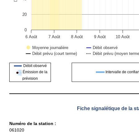
20
0
6 Août
7 Août
8 Août
9 Août
10 Août
Moyenne journalière
Débit observé
Débit prévu (court terme)
Débit prévu (moyen terme
End of interactive chart.
Débit observé
Intervalle de confia
Émission de la
prévision
Fiche signalétique de la st
Numéro de la station :
061020