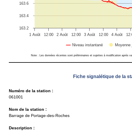
163.6
163.4
163.2
1 Août
12:00
2 Août
12:00
3 Août
12:00
4 Août
12:
Niveau instantané
Moyenne j
End of interactive chart.
Note : Les données récentes sont préliminaires et sujettes à modification après va
Fiche signalétique de la st
Numéro de la station :
061001
Nom de la station :
Barrage de Portage-des-Roches
Description :