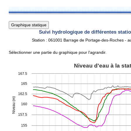
Suivi hydrologique de différentes stat
Station : 061001 Barrage de Portage-des-Roches - 
Sélectionner une partie du graphique pour l'agrandir.
Niveau d'eau à la station
Niveau d'eau à la sta
Line chart with 4 lines.
167.5
View as data table, Niveau d'eau à la station
165
The chart has 1 X axis displaying Time. Data ranges from 2025-1
The chart has 1 Y axis displaying Niveau (m). Data ranges from 1
162.5
Niveau (m)
160
157.5
155