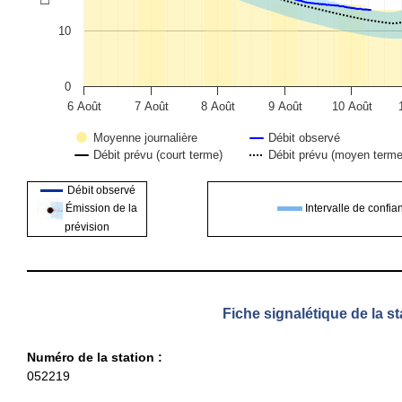
10
0
6 Août
7 Août
8 Août
9 Août
10 Août
Moyenne journalière
Débit observé
Débit prévu (court terme)
Débit prévu (moyen terme
End of interactive chart.
Débit observé
Intervalle de confia
Émission de la
prévision
Fiche signalétique de la st
Numéro de la station :
052219