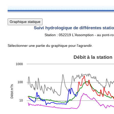
Suivi hydrologique de différentes stat
Station : 052219 L'Assomption - au pont-rou
Sélectionner une partie du graphique pour l'agrandir.
Débit à la station
Débit à la station
Line chart with 6 lines.
1000
View as data table, Débit à la station
The chart has 1 X axis displaying Time. Data ranges from 2025-1
3
The chart has 1 Y axis displaying Débit m
/s. Data ranges from 1.
100
/s
3
Débit m
10