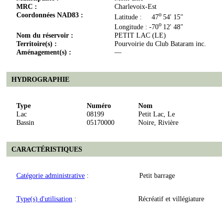
MRC :
Charlevoix-Est
Coordonnées NAD83 :
o
Latitude : 47
54' 15"
o
Longitude : -70
12' 48"
Nom du réservoir :
PETIT LAC (LE)
Territoire(s) :
Pourvoirie du Club Bataram inc.
Aménagement(s) :
—
HYDROGRAPHIE
Type
Numéro
Nom
Lac
08199
Petit Lac, Le
Bassin
05170000
Noire, Rivière
CARACTÉRISTIQUES
Catégorie administrative
:
Petit barrage
Type(s) d'utilisation
:
Récréatif et villégiature