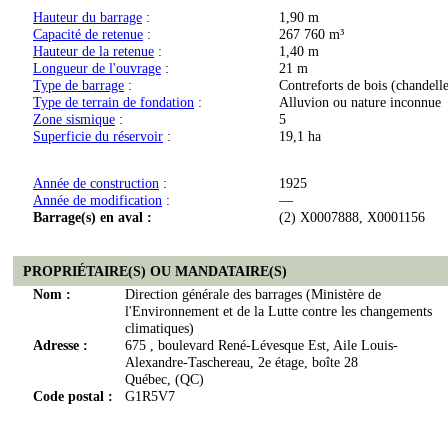
Hauteur du barrage
:
1,90 m
Capacité de retenue
:
267 760 m³
Hauteur de la retenue
:
1,40 m
Longueur de l'ouvrage
:
21 m
Type de barrage
:
Contreforts de bois (chandelle
Type de terrain de fondation
:
Alluvion ou nature inconnue
Zone sismique
:
5
Superficie du réservoir
:
19,1 ha
Année de construction
:
1925
Année de modification
:
—
Barrage(s) en aval :
(2) X0007888, X0001156
PROPRIÉTAIRE(S) OU MANDATAIRE(S)
Nom :
Direction générale des barrages (Ministère de
l'Environnement et de la Lutte contre les changements
climatiques)
Adresse :
675 , boulevard René-Lévesque Est, Aile Louis-
Alexandre-Taschereau, 2e étage, boîte 28
Québec, (QC)
Code postal :
G1R5V7