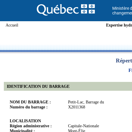
Ministère d
changement
Accueil
Expertise hydr
Répert
F
IDENTIFICATION DU BARRAGE
NOM DU BARRAGE :
Petit-Lac, Barrage du
Numéro du barrage :
X2011368
LOCALISATION
Région administrative :
Capitale-Nationale
Municipalité :
Mont-Élie