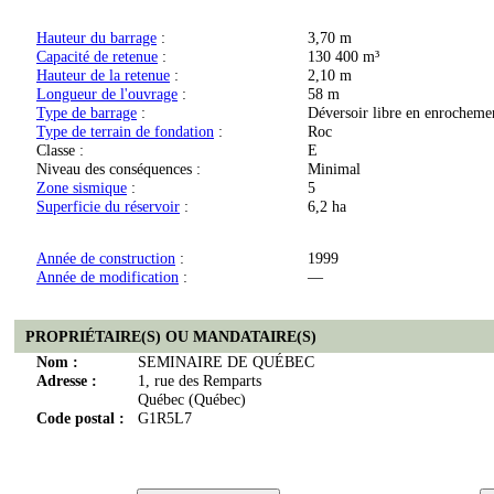
Hauteur du barrage
:
3,70 m
Capacité de retenue
:
130 400 m³
Hauteur de la retenue
:
2,10 m
Longueur de l'ouvrage
:
58 m
Type de barrage
:
Déversoir libre en enrocheme
Type de terrain de fondation
:
Roc
Classe :
E
Niveau des conséquences :
Minimal
Zone sismique
:
5
Superficie du réservoir
:
6,2 ha
Année de construction
:
1999
Année de modification
:
—
PROPRIÉTAIRE(S) OU MANDATAIRE(S)
Nom :
SEMINAIRE DE QUÉBEC
Adresse :
1, rue des Remparts
Québec (Québec)
Code postal :
G1R5L7