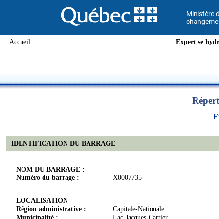
Ministère d
changement
Accueil
Expertise hydr
Répert
F
IDENTIFICATION DU BARRAGE
NOM DU BARRAGE :
—
Numéro du barrage :
X0007735
LOCALISATION
Région administrative :
Capitale-Nationale
Municipalité :
Lac-Jacques-Cartier