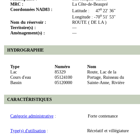
MRC :
La Côte-de-Beaupré
Coordonnées NAD83 :
o
Latitude : 47
22' 36"
o
Longitude : -70
51' 53"
Nom du réservoir :
ROUTE ( DE LA )
Territoire(s) :
—
Aménagement(s) :
—
HYDROGRAPHIE
Type
Numéro
Nom
Lac
85329
Route, Lac de la
Cours d'eau
05124100
Portage, Ruisseau du
Bassin
05120000
Sainte-Anne, Rivière
CARACTÉRISTIQUES
Catégorie administrative
:
Forte contenance
Type(s) d'utilisation
:
Récréatif et villégiature