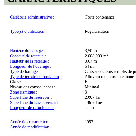
Catégorie administrative
:
Forte contenance
Type(s) d'utilisation
:
Régularisation
Hauteur du barrage
:
3,50 m
Capacité de retenue
:
2 008 000 m³
Hauteur de la retenue
:
0,67 m
Longueur de l'ouvrage
:
64 m
Type de barrage
:
Caissons de bois remplis de pi
Type de terrain de fondation
:
Alluvion ou nature inconnue
Classe :
E
Niveau des conséquences :
Minimal
Zone sismique
:
3
Superficie du réservoir
:
299,7 ha
Superficie du bassin versant
:
186.7 km²
Longueur de refoulement
:
--- m
Année de construction
:
1953
Année de modification
:
—