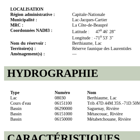
LOCALISATION
Région administrative :
Capitale-Nationale
Municipalité :
Lac-Jacques-Cartier
MRC :
La Côte-de-Beaupré
Coordonnées NAD83 :
o
Latitude : 47
46' 28"
o
Longitude : -71
53' 3"
Nom du réservoir :
Berthiaume, Lac
Territoire(s) :
Réserve faunique des Laurentides
Aménagement(s) :
—
HYDROGRAPHIE
Type
Numéro
Nom
Lac
08030
Berthiaume, Lac
Cours d'eau
06151100
Trib.47D.44M.35S.-71D.50M
Bassin
06290000
Saguenay, Rivière
Bassin
06151000
Métascouac, Rivière
Bassin
06150000
Métabetchouane, Rivière
CARACTÉRISTIQUES