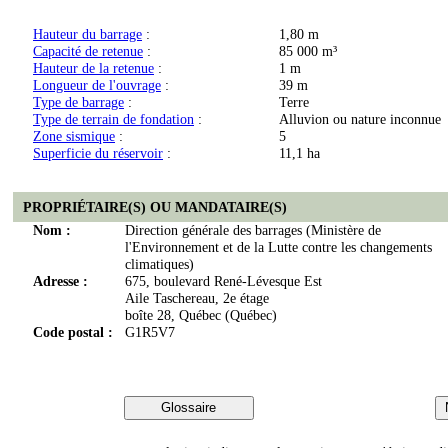
Hauteur du barrage
:
1,80 m
Capacité de retenue
:
85 000 m³
Hauteur de la retenue
:
1 m
Longueur de l'ouvrage
:
39 m
Type de barrage
:
Terre
Type de terrain de fondation
:
Alluvion ou nature inconnue
Zone sismique
:
5
Superficie du réservoir
:
11,1 ha
PROPRIÉTAIRE(S) OU MANDATAIRE(S)
Nom :
Direction générale des barrages (Ministère de
l'Environnement et de la Lutte contre les changements
climatiques)
Adresse :
675, boulevard René-Lévesque Est
Aile Taschereau, 2e étage
boîte 28, Québec (Québec)
Code postal :
G1R5V7