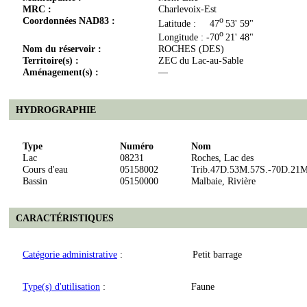
MRC :
Charlevoix-Est
Coordonnées NAD83 :
o
Latitude : 47
53' 59"
o
Longitude : -70
21' 48"
Nom du réservoir :
ROCHES (DES)
Territoire(s) :
ZEC du Lac-au-Sable
Aménagement(s) :
—
HYDROGRAPHIE
Type
Numéro
Nom
Lac
08231
Roches, Lac des
Cours d'eau
05158002
Trib.47D.53M.57S.-70D.21M
Bassin
05150000
Malbaie, Rivière
CARACTÉRISTIQUES
Catégorie administrative
:
Petit barrage
Type(s) d'utilisation
:
Faune