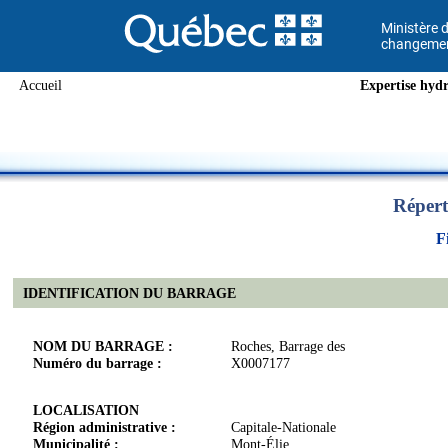
Ministère d
changement
Accueil
Expertise hydr
Répert
F
IDENTIFICATION DU BARRAGE
NOM DU BARRAGE :
Roches, Barrage des
Numéro du barrage :
X0007177
LOCALISATION
Région administrative :
Capitale-Nationale
Municipalité :
Mont-Élie