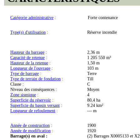
Catégorie administrative
:
Forte contenance
Type(s) d'utilisation
:
Réserve incendie
Hauteur du barrage
:
2,36 m
Capacité de retenue
:
1 205 550 m³
Hauteur de la retenue
:
1,50 m
Longueur de l'ouvrage
:
103 m
Type de barrage
:
Terre
Type de terrain de fondation
:
Till
Classe :
C
Niveau des conséquences :
Moyen
Zone sismique
:
4
Superficie du réservoir
:
80,4 ha
Superficie du bassin versant
:
9.24 km²
Longueur de refoulement
:
--- m
Année de construction
:
1900
Année de modification
:
1920
Barrage(s) en aval :
(2) Barrages X0005133 et X