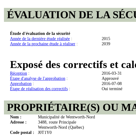
ÉVALUATION DE LA SÉC
Étude d'évaluation de la sécurité
Année de la dernière étude réalisée
:
2015
Année de la prochaine étude à réaliser
:
2039
Exposé des correctifs et ca
Réception
:
2016-03-31
Étape d'analyse de l'approbation
:
Approuvé
Approbation
:
2016-07-08
Étape de réalisation des correctifs
:
Oui terminé
PROPRIÉTAIRE(S) OU M
Nom :
Municipalité de Wentworth-Nord
Adresse :
3488, route Principale
Wentworth-Nord (Québec)
Code postal :
J0T1Y0