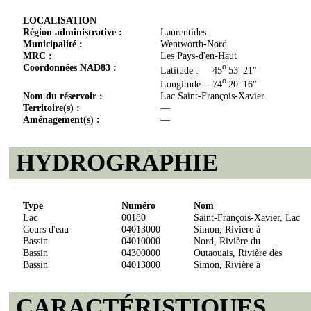
LOCALISATION
Région administrative :
Laurentides
Municipalité :
Wentworth-Nord
MRC :
Les Pays-d'en-Haut
Coordonnées NAD83 :
o
Latitude : 45
53' 21"
o
Longitude : -74
20' 16"
Nom du réservoir :
Lac Saint-François-Xavier
Territoire(s) :
—
Aménagement(s) :
—
HYDROGRAPHIE
Type
Numéro
Nom
Lac
00180
Saint-François-Xavier, Lac
Cours d'eau
04013000
Simon, Rivière à
Bassin
04010000
Nord, Rivière du
Bassin
04300000
Outaouais, Rivière des
Bassin
04013000
Simon, Rivière à
CARACTÉRISTIQUES