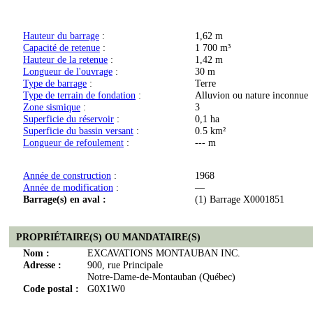
Hauteur du barrage
:
1,62 m
Capacité de retenue
:
1 700 m³
Hauteur de la retenue
:
1,42 m
Longueur de l'ouvrage
:
30 m
Type de barrage
:
Terre
Type de terrain de fondation
:
Alluvion ou nature inconnue
Zone sismique
:
3
Superficie du réservoir
:
0,1 ha
Superficie du bassin versant
:
0.5 km²
Longueur de refoulement
:
--- m
Année de construction
:
1968
Année de modification
:
—
Barrage(s) en aval :
(1) Barrage X0001851
PROPRIÉTAIRE(S) OU MANDATAIRE(S)
Nom :
EXCAVATIONS MONTAUBAN INC.
Adresse :
900, rue Principale
Notre-Dame-de-Montauban (Québec)
Code postal :
G0X1W0