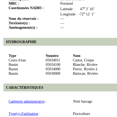
MRC :
Portneuf
Coordonnées NAD83 :
o
Latitude : 47
2' 16"
o
Longitude : -72
12' 1"
Nom du réservoir :
—
Territoire(s) :
—
Aménagement(s) :
—
HYDROGRAPHIE
Type
Numéro
Nom
Cours d'eau
05034011
Castor, Crique
Bassin
05034100
Blanche, Rivière
Bassin
05034000
Pierre, Rivière à
Bassin
05030000
Batiscan, Rivière
CARACTÉRISTIQUES
Catégorie administrative
:
Petit barrage
Type(s) d'utilisation
:
Pisciculture