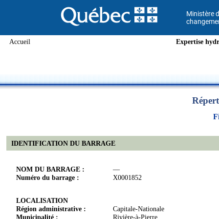
Ministère d
changement
Accueil
Expertise hydr
Répert
F
IDENTIFICATION DU BARRAGE
NOM DU BARRAGE :
—
Numéro du barrage :
X0001852
LOCALISATION
Région administrative :
Capitale-Nationale
Municipalité :
Rivière-à-Pierre