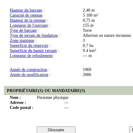
Hauteur du barrage
:
2,40 m
Capacité de retenue
:
5 100 m³
Hauteur de la retenue
:
0,75 m
Longueur de l'ouvrage
:
155 m
Type de barrage
:
Terre
Type de terrain de fondation
:
Alluvion ou nature inconnue
Zone sismique
:
3
Superficie du réservoir
:
0,7 ha
Superficie du bassin versant
:
9.4 km²
Longueur de refoulement
:
--- m
Année de construction
:
1969
Année de modification
:
2006
PROPRIÉTAIRE(S) OU MANDATAIRE(S)
Nom :
Personne physique
Adresse :
—
Code postal :
—