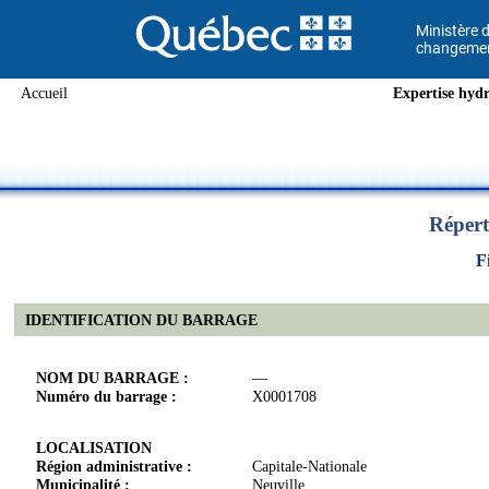
Ministère d
changement
Accueil
Expertise hydr
Répert
F
IDENTIFICATION DU BARRAGE
NOM DU BARRAGE :
—
Numéro du barrage :
X0001708
LOCALISATION
Région administrative :
Capitale-Nationale
Municipalité :
Neuville