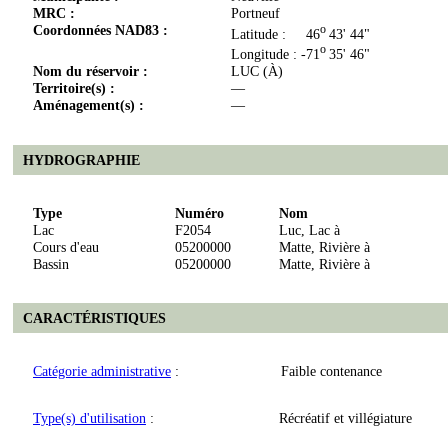
MRC :
Portneuf
Coordonnées NAD83 :
o
Latitude : 46
43' 44"
o
Longitude : -71
35' 46"
Nom du réservoir :
LUC (À)
Territoire(s) :
—
Aménagement(s) :
—
HYDROGRAPHIE
Type
Numéro
Nom
Lac
F2054
Luc, Lac à
Cours d'eau
05200000
Matte, Rivière à
Bassin
05200000
Matte, Rivière à
CARACTÉRISTIQUES
Catégorie administrative
:
Faible contenance
Type(s) d'utilisation
:
Récréatif et villégiature