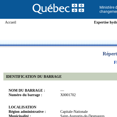
Ministère d
changement
Accueil
Expertise hydr
Répert
F
IDENTIFICATION DU BARRAGE
NOM DU BARRAGE :
—
Numéro du barrage :
X0001702
LOCALISATION
Région administrative :
Capitale-Nationale
Municipalité :
Saint-Augustin-de-Desmaures