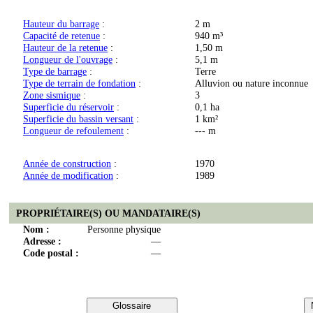
Hauteur du barrage
:
2 m
Capacité de retenue
:
940 m³
Hauteur de la retenue
:
1,50 m
Longueur de l'ouvrage
:
5,1 m
Type de barrage
:
Terre
Type de terrain de fondation
:
Alluvion ou nature inconnue
Zone sismique
:
3
Superficie du réservoir
:
0,1 ha
Superficie du bassin versant
:
1 km²
Longueur de refoulement
:
--- m
Année de construction
:
1970
Année de modification
:
1989
PROPRIÉTAIRE(S) OU MANDATAIRE(S)
Nom :
Personne physique
Adresse :
—
Code postal :
—