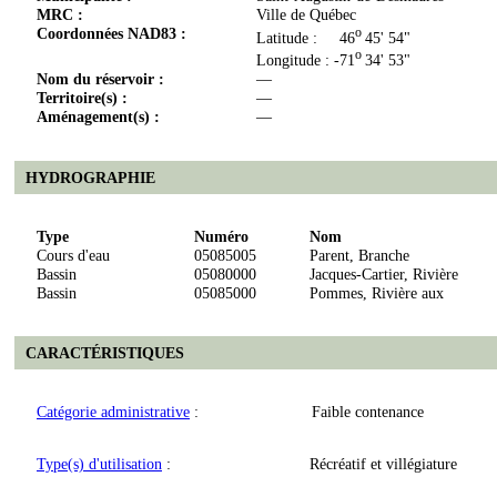
MRC :
Ville de Québec
Coordonnées NAD83 :
o
Latitude : 46
45' 54"
o
Longitude : -71
34' 53"
Nom du réservoir :
—
Territoire(s) :
—
Aménagement(s) :
—
HYDROGRAPHIE
Type
Numéro
Nom
Cours d'eau
05085005
Parent, Branche
Bassin
05080000
Jacques-Cartier, Rivière
Bassin
05085000
Pommes, Rivière aux
CARACTÉRISTIQUES
Catégorie administrative
:
Faible contenance
Type(s) d'utilisation
:
Récréatif et villégiature