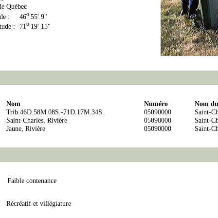
 de Québec
o
ude : 46
55' 9"
o
tude : -71
19' 15"
Nom
Numéro
Nom du 
Trib.46D.58M.08S.-71D.17M.34S.
05090000
Saint-Ch
Saint-Charles, Rivière
05090000
Saint-Ch
Jaune, Rivière
05090000
Saint-Ch
Faible contenance
Récréatif et villégiature