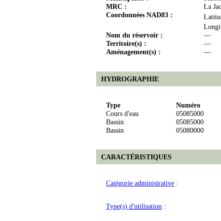
MRC :
La Ja
Coordonnées NAD83 :
Latit
Longi
Nom du réservoir :
—
Territoire(s) :
—
Aménagement(s) :
—
HYDROGRAPHIE
Type
Numéro
Cours d'eau
05085000
Bassin
05085000
Bassin
05080000
CARACTÉRISTIQUES
Catégorie administrative
:
Type(s) d'utilisation
: