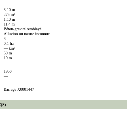
3,10 m
275 m³
1,10 m
11,4 m
Béton-gravité remblayé
Alluvion ou nature inconnue
3
0,1 ha
— km²
50 m
10 m
1958
—
Barrage X0001447
(S)