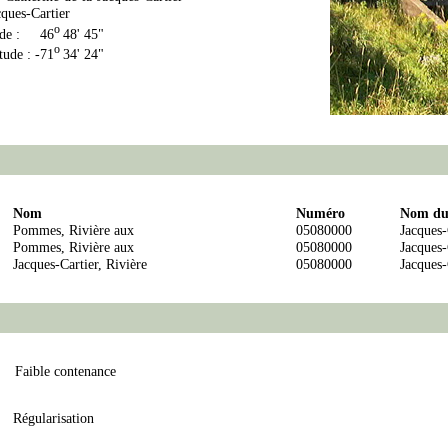
cques-Cartier
o
ude : 46
48' 45"
o
tude : -71
34' 24"
Nom
Numéro
Nom du 
Pommes, Rivière aux
05080000
Jacques-
Pommes, Rivière aux
05080000
Jacques-
Jacques-Cartier, Rivière
05080000
Jacques-
Faible contenance
Régularisation