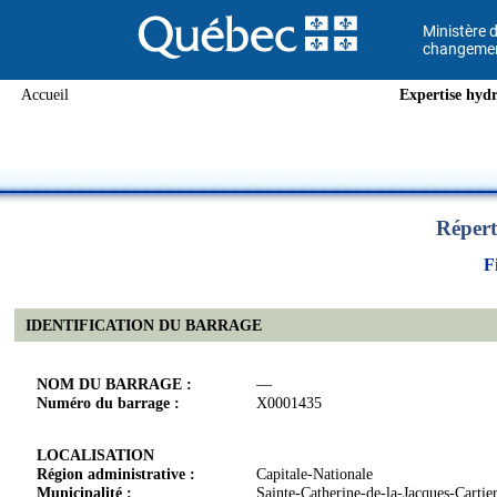
Ministère d
changement
Accueil
Expertise hydr
Répert
F
IDENTIFICATION DU BARRAGE
NOM DU BARRAGE :
—
Numéro du barrage :
X0001435
LOCALISATION
Région administrative :
Capitale-Nationale
Municipalité :
Sainte-Catherine-de-la-Jacques-Cartie