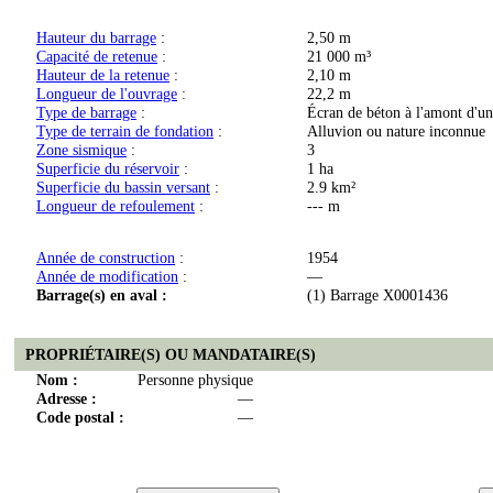
Hauteur du barrage
:
2,50 m
Capacité de retenue
:
21 000 m³
Hauteur de la retenue
:
2,10 m
Longueur de l'ouvrage
:
22,2 m
Type de barrage
:
Écran de béton à l'amont d'un
Type de terrain de fondation
:
Alluvion ou nature inconnue
Zone sismique
:
3
Superficie du réservoir
:
1 ha
Superficie du bassin versant
:
2.9 km²
Longueur de refoulement
:
--- m
Année de construction
:
1954
Année de modification
:
—
Barrage(s) en aval :
(1) Barrage X0001436
PROPRIÉTAIRE(S) OU MANDATAIRE(S)
Nom :
Personne physique
Adresse :
—
Code postal :
—