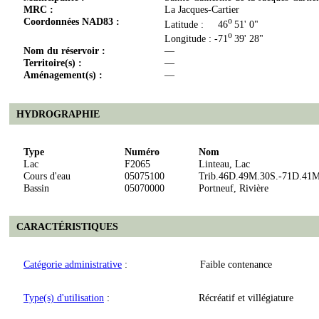
MRC :
La Jacques-Cartier
Coordonnées NAD83 :
o
Latitude : 46
51' 0"
o
Longitude : -71
39' 28"
Nom du réservoir :
—
Territoire(s) :
—
Aménagement(s) :
—
HYDROGRAPHIE
Type
Numéro
Nom
Lac
F2065
Linteau, Lac
Cours d'eau
05075100
Trib.46D.49M.30S.-71D.41M
Bassin
05070000
Portneuf, Rivière
CARACTÉRISTIQUES
Catégorie administrative
:
Faible contenance
Type(s) d'utilisation
:
Récréatif et villégiature