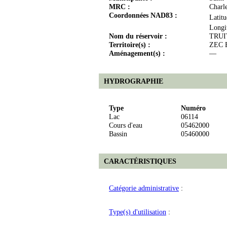
MRC :
Charl
Coordonnées NAD83 :
Latit
Longi
Nom du réservoir :
TRUI
Territoire(s) :
ZEC B
Aménagement(s) :
—
HYDROGRAPHIE
Type
Numéro
Lac
06114
Cours d'eau
05462000
Bassin
05460000
CARACTÉRISTIQUES
Catégorie administrative
:
Type(s) d'utilisation
: