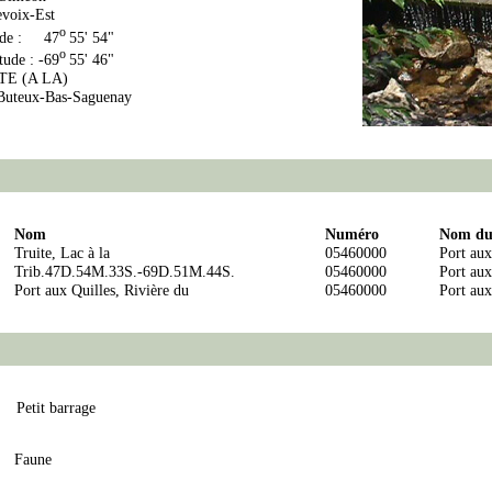
evoix-Est
o
ude : 47
55' 54"
o
tude : -69
55' 46"
TE (A LA)
uteux-Bas-Saguenay
Nom
Numéro
Nom du 
Truite, Lac à la
05460000
Port aux
Trib.47D.54M.33S.-69D.51M.44S.
05460000
Port aux
Port aux Quilles, Rivière du
05460000
Port aux
Petit barrage
Faune