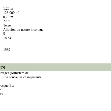
1,20 m
126 000 m³
0,70 m
22 m
Terre
Alluvion ou nature inconnue
5
18 ha
1989
—
(S)
arrages (Ministère de
 Lutte contre les changements
vesque Est
e
c)