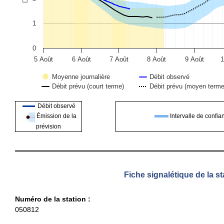
1
0
5 Août
6 Août
7 Août
8 Août
9 Août
1
Moyenne journalière
Débit observé
Débit prévu (court terme)
Débit prévu (moyen terme
End of interactive chart.
Débit observé
Intervalle de confia
Émission de la
prévision
Fiche signalétique de la st
Numéro de la station :
050812