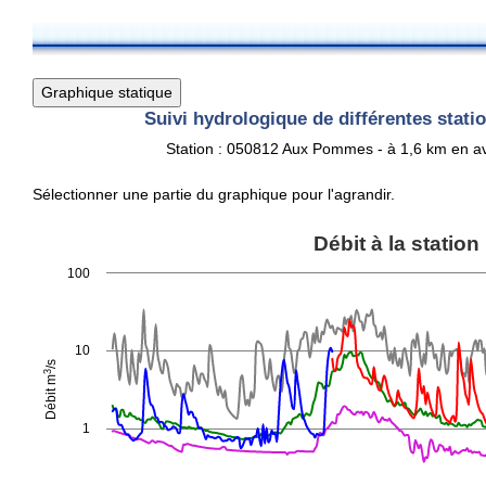
Suivi hydrologique de différentes stat
Station : 050812 Aux Pommes - à 1,6 km en ava
Sélectionner une partie du graphique pour l'agrandir.
Débit à la station
Débit à la station
Line chart with 6 lines.
100
View as data table, Débit à la station
The chart has 1 X axis displaying Time. Data ranges from 2025-1
3
The chart has 1 Y axis displaying Débit m
/s. Data ranges from 0.
10
/s
3
Débit m
1