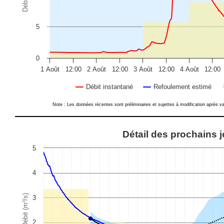
5
0
1 Août
12:00
2 Août
12:00
3 Août
12:00
4 Août
12:00
Débit instantané
Refoulement estimé
End of interactive chart.
Note : Les données récentes sont préliminaires et sujettes à modification après va
Détail des prochains jours
Détail des prochains 
Combination chart with 6 data series.
5
View as data table, Détail des prochains jours
The chart has 1 X axis displaying Time. Data ranges from 2026-0
4
The chart has 1 Y axis displaying Débit (m³/s). Data ranges from 0
Débit (m³/s)
3
2