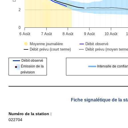
2
0
6 Août
7 Août
8 Août
9 Août
10 Août
1
Moyenne journalière
Débit observé
Débit prévu (court terme)
Débit prévu (moyen terme
End of interactive chart.
Débit observé
Intervalle de confia
Émission de la
prévision
Fiche signalétique de la st
Numéro de la station :
022704