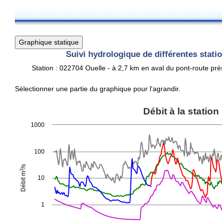
Suivi hydrologique de différentes stat
Station : 022704 Ouelle - à 2,7 km en aval du pont-route p
Sélectionner une partie du graphique pour l'agrandir.
Débit à la station
Débit à la station
Line chart with 6 lines.
1000
View as data table, Débit à la station
The chart has 1 X axis displaying Time. Data ranges from 2025-1
100
3
The chart has 1 Y axis displaying Débit m
/s. Data ranges from 0.
/s
3
Débit m
10
1